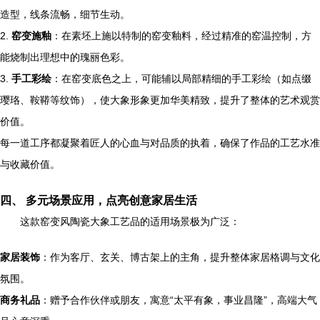
造型，线条流畅，细节生动。
2.
窑变施釉
：在素坯上施以特制的窑变釉料，经过精准的窑温控制，方
能烧制出理想中的瑰丽色彩。
3.
手工彩绘
：在窑变底色之上，可能辅以局部精细的手工彩绘（如点缀
璎珞、鞍鞯等纹饰），使大象形象更加华美精致，提升了整体的艺术观赏
价值。
每一道工序都凝聚着匠人的心血与对品质的执着，确保了作品的工艺水准
与收藏价值。
四、 多元场景应用，点亮创意家居生活
这款窑变风陶瓷大象工艺品的适用场景极为广泛：
家居装饰
：作为客厅、玄关、博古架上的主角，提升整体家居格调与文化
氛围。
商务礼品
：赠予合作伙伴或朋友，寓意“太平有象，事业昌隆”，高端大气