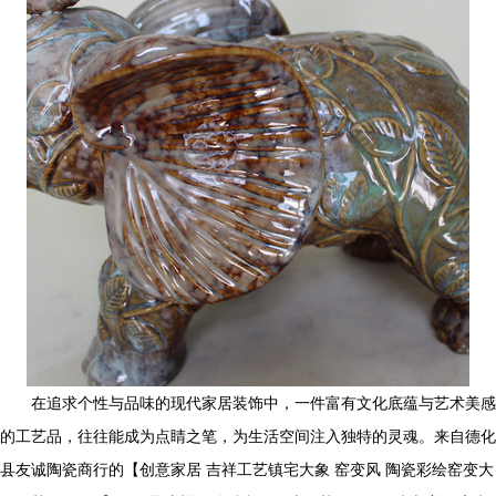
在追求个性与品味的现代家居装饰中，一件富有文化底蕴与艺术美感
的工艺品，往往能成为点睛之笔，为生活空间注入独特的灵魂。来自德化
县友诚陶瓷商行的【创意家居 吉祥工艺镇宅大象 窑变风 陶瓷彩绘窑变大