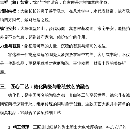
吉祥（象）如意
：“象”与“祥”谐音，自古便是吉祥如意的化身。
招财纳福
：大象长长的鼻子善于吸水，在风水学中，水代表财富，故有吸
纳四方财气、聚财旺运之说。
镇宅安邦
：大象体型如山，步伐稳健，寓意根基稳固、家宅平安，能抵挡
外界不良气息，起到镇守家宅、佑护安宁的作用。
力量与智慧
：象征着可靠的力量、沉稳的智慧与崇高的地位。
将这样一件寓意深远的陶瓷大象摆放在家中玄关、客厅或书房，不仅
是一件装饰品，更是承载着对家庭和谐、事业稳固、财富丰盈的美好祈
愿。
三、 匠心工艺：德化陶瓷与彩绘技艺的融合
德化县，是中国著名的陶瓷之都，其白瓷工艺享誉世界。德化县友诚
陶瓷商行深耕于此，继承传统的同时勇于创新。这款工艺大象并非简单的
模具制品，它融合了多项精细工艺：
1.
精工塑形
：工匠先以细腻的陶土塑出大象敦厚稳健、神态安详的