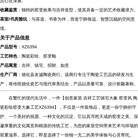
且心意深重。
收藏鉴赏
：独特的窑变效果与吉祥造型，使其具备一定的艺术收藏潜力。
茶室/书房雅玩
：与茶道、书香为伴，营造宁静致远、智慧沉稳的空间意
境。
关于产品信息
产品型号
：XZ6394
工艺特色
：陶瓷彩绘、窑变釉
产品寓意
：吉祥、镇宅、招财、如意
生产厂商
：德化县友诚陶瓷商行。该商行专注于陶瓷工艺品的研发与生
产，将传统德化瓷艺与现代审美结合，产品以质量可靠、设计新颖著称。
在繁忙的现代生活中，一件【创意家居 吉祥工艺镇宅大象 窑变风 陶
瓷彩绘窑变大象工艺XZ6394】，不仅是一件装饰品，更是一份宁静的守
护、一个美好的祝愿、一种文化的沉淀。它以其浑然天成的窑变之美、深
邃厚重的文化寓意和精湛的传统工艺，为您的家居空间带来艺术与祥瑞的
双重滋养。选择它，即是选择了一份独一无二的美学体验与心灵寄托。