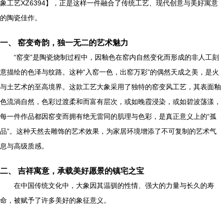
象工艺XZ6394】，正是这样一件融合了传统工艺、现代创意与美好寓意
的陶瓷佳作。
一、 窑变奇韵，独一无二的艺术魅力
“窑变”是陶瓷烧制过程中，因釉色在窑内自然变化而形成的非人工刻
意描绘的色泽与纹路。这种“入窑一色，出窑万彩”的偶然天成之美，是火
与土艺术的至高境界。这款工艺大象采用了独特的窑变风工艺，其表面釉
色流淌自然，色彩过渡柔和而富有层次，或如晚霞浸染，或如碧波荡漾，
每一件作品都因窑变而拥有绝无雷同的肌理与色彩，是真正意义上的“孤
品”。这种天然去雕饰的艺术效果，为家居环境增添了不可复制的艺术气
息与高级质感。
二、 吉祥寓意，承载美好愿景的镇宅之宝
在中国传统文化中，大象因其温驯的性情、强大的力量与长久的寿
命，被赋予了许多美好的象征意义。