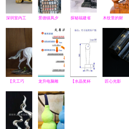
深圳室内工
景德镇凤夕
探秘福建省
木纹里的财
艺品定制
陶瓷 香薰
树脂工艺品
富图腾 铭
品质与创意
用具与佛教
批发市场
宝工艺非洲
的完美融合
工艺品的艺
摆件价格与
黄花梨招财
术融合
采购指南
龙摆件
【天工巧
龙升电脑雕
【水晶奖杯
匠心光影
作】工艺品
刻·高档贴
定做 现货
古典音乐
马价格|厂
框奖牌定
批发 自主
机、茶香雅
家|图片选
制，授权加
研发设计
器与护肤品
购攻略（北
盟牌的一站
专业生产】
的艺术摄影
京源兴骑士
式之选
价格,厂家,