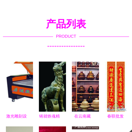
产品列表
PRODUCT
----------------
激光雕刻设
铸就铁魂精
在云南藏
春联批发
备创新引领
魄——东莞
区“木碗之
联接传统与