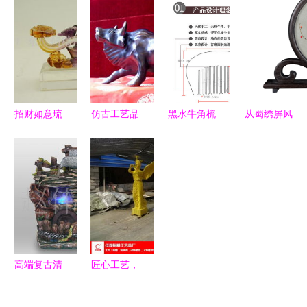
者——启运
铸铜广场雕
乡”奔子
工匠精神的
激光厂家的
塑与健身器
栏，寻找木
艺术品
多元解决方
材优选向导
艺匠人掌心
案
的光阴雕琢
招财如意琉
仿古工艺品
黑水牛角梳
从蜀绣屏风
璃礼 匠心
穿越时空的
一件民俗工
的雅致到健
演绎婚庆与
艺术与文化
艺品背后的
身器材的硬
护肤艺术的
传承
护肤智慧
朗 家居平
美好交汇
衡的艺术
高端复古清
匠心工艺，
明上河图水
点亮生活之
晶浮雕笔
美——唐县