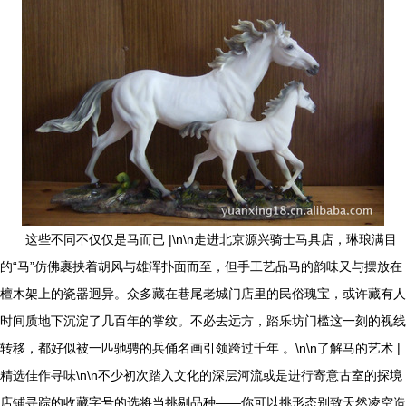
这些不同不仅仅是马而已 |\n\n走进北京源兴骑士马具店，琳琅满目
的“马”仿佛裹挟着胡风与雄浑扑面而至，但手工艺品马的韵味又与摆放在
檀木架上的瓷器迥异。众多藏在巷尾老城门店里的民俗瑰宝，或许藏有人
时间质地下沉淀了几百年的掌纹。不必去远方，踏乐坊门槛这一刻的视线
转移，都好似被一匹驰骋的兵俑名画引领跨过千年 。\n\n了解马的艺术 |
精选佳作寻味\n\n不少初次踏入文化的深层河流或是进行寄意古室的探境
店铺寻踪的收藏字号的选将当挑剔品种——你可以挑形态别致天然凌空造