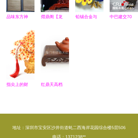
品味东方神
熠鼎阁【龙
铅锡合金与
中巴建交70
韵 解析仿
凤呈祥】非
护肤品 从
周年献礼，
古国画四条
洲花梨木工
孔雀工艺品
20家巴基斯
屏《凌波仙
艺品 融合
看现代工艺
坦企业携特
子》的工艺
艺术、风水
与自然呵护
色工艺品闪
美学与收藏
与健康的匠
的和谐交响
耀东博会
价值
心之作
指尖上的财
红鼎天高档
运 手工串
木质工艺品
珠发财树
鸡翅木圆头
DIY指南与
琴桌四件
护肤灵感融
套，匠心独
地址：深圳市宝安区沙井街道蚝二西海岸花园综合楼5层506
合
运，玉石点
电话：1371238**