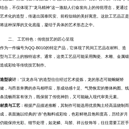
结合，不仅体现了“龙马精神”这一激励人们奋发向上的传统理念，更通过
艺术化的造型，传递出国泰民安、前程似锦的美好寓意。这款工艺品正是
将这种深厚的文化底蕴，凝结于具体的艺术形态之中。
二、 工艺特色：传统技艺的匠心呈现
作为一件编号为QQ-B010的特定产品，它体现了民间工艺品在材料、造
型与工艺上的独特追求。通常，这类工艺品可能采用陶瓷、木雕、金属锻
造或彩绘等传统技艺制作。
造型设计
：“汉龙赤马”的造型往往经过艺术提炼，龙的形态可能蜿蜒矫
健，与昂首奔腾的赤马相呼应，形成动感十足、气势恢宏的整体构图。线
条流畅而富有张力，既保留了传统神韵，又可能融入现代审美元素。
材质与工艺
：根据产品描述推断，其制作可能选用优质陶土经高温烧制而
成，表面施以经典的“赤”色釉料或彩绘，色彩鲜艳且饱和度高，历经岁月
仍能保持光彩。细节处理，如龙鳞、马鬃、祥云纹饰等，往往需要工匠手