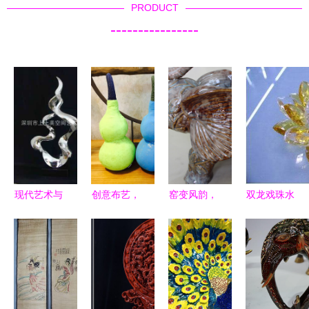
PRODUCT
----------------
现代艺术与
创意布艺，
窑变风韵，
双龙戏珠水
实用主义的
守护童真
吉祥镇宅
晶座 融合
融合 电镀
——棉棉细
探寻陶瓷彩
传统与奢华
抽象雕塑与
语布艺玩具
绘大象工艺
的办公精品
健身空间的
与护肤艺术
品的艺术与
和谐共生
的温情邂逅
寓意