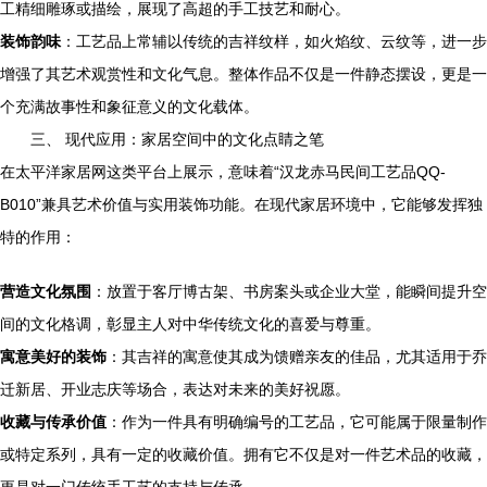
工精细雕琢或描绘，展现了高超的手工技艺和耐心。
装饰韵味
：工艺品上常辅以传统的吉祥纹样，如火焰纹、云纹等，进一步
增强了其艺术观赏性和文化气息。整体作品不仅是一件静态摆设，更是一
个充满故事性和象征意义的文化载体。
三、 现代应用：家居空间中的文化点睛之笔
在太平洋家居网这类平台上展示，意味着“汉龙赤马民间工艺品QQ-
B010”兼具艺术价值与实用装饰功能。在现代家居环境中，它能够发挥独
特的作用：
营造文化氛围
：放置于客厅博古架、书房案头或企业大堂，能瞬间提升空
间的文化格调，彰显主人对中华传统文化的喜爱与尊重。
寓意美好的装饰
：其吉祥的寓意使其成为馈赠亲友的佳品，尤其适用于乔
迁新居、开业志庆等场合，表达对未来的美好祝愿。
收藏与传承价值
：作为一件具有明确编号的工艺品，它可能属于限量制作
或特定系列，具有一定的收藏价值。拥有它不仅是对一件艺术品的收藏，